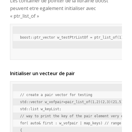
Les container de pointer de la librairie boost
peuvent etre egalement initialiser avec
« ptr_list_of »
Initialiser un vecteur de pair
// create a pair vector for testing

std::vector w_vofpair=pair_list_of(1,2)(2,3)(21,5)(3,6)
std::list w_keyList;

// way to print the key of the pair element very effici
for( auto& first : w_vofpair | map_keys) // range loop

{
