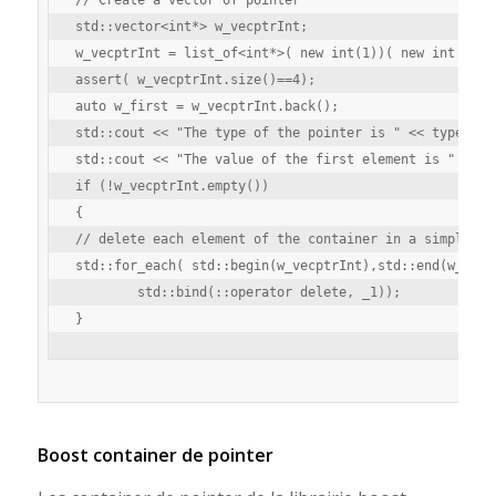
std::vector<int*> w_vecptrInt; 

w_vecptrInt = list_of<int*>( new int(1))( new int (2))(
assert( w_vecptrInt.size()==4);

auto w_first = w_vecptrInt.back();

std::cout << "The type of the pointer is " << typeid(w_
std::cout << "The value of the first element is " << *w
if (!w_vecptrInt.empty())

{

// delete each element of the container in a simple man
std::for_each( std::begin(w_vecptrInt),std::end(w_vecpt
	std::bind(::operator delete, _1));

Boost container de pointer